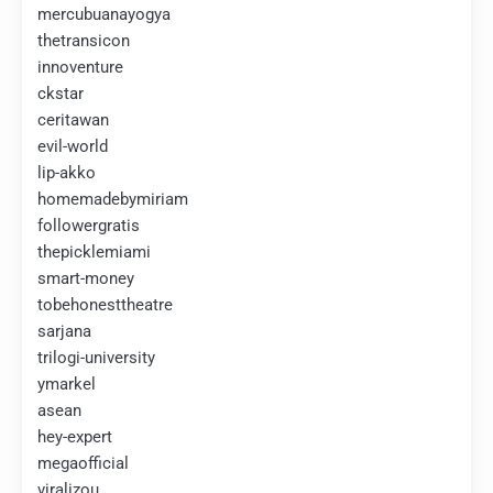
mercubuanayogya
thetransicon
innoventure
ckstar
ceritawan
evil-world
lip-akko
homemadebymiriam
followergratis
thepicklemiami
smart-money
tobehonesttheatre
sarjana
trilogi-university
ymarkel
asean
hey-expert
megaofficial
viralizou