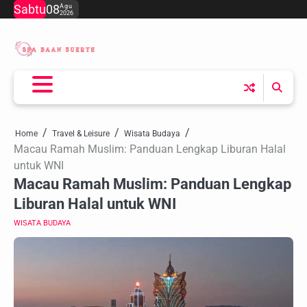
Skip
Sabtu
08
Agu
2026
to
content
Home
Travel & Leisure
Wisata Budaya
Macau Ramah Muslim: Panduan Lengkap Liburan Halal
untuk WNI
Macau Ramah Muslim: Panduan Lengkap
Liburan Halal untuk WNI
WISATA BUDAYA