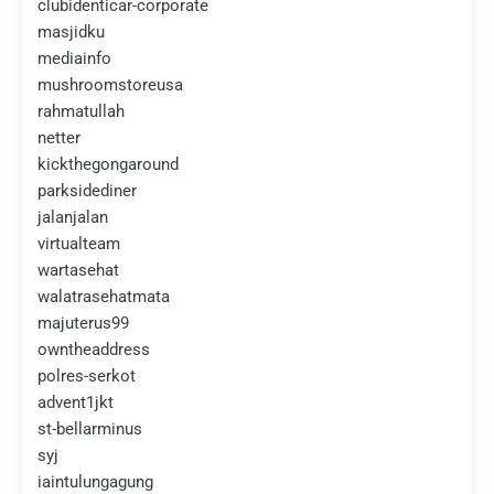
clubidenticar-corporate
masjidku
mediainfo
mushroomstoreusa
rahmatullah
netter
kickthegongaround
parksidediner
jalanjalan
virtualteam
wartasehat
walatrasehatmata
majuterus99
owntheaddress
polres-serkot
advent1jkt
st-bellarminus
syj
iaintulungagung