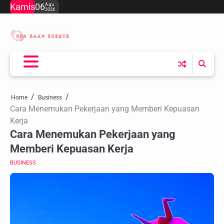
Skip
Kamis
06
Agu
2026
to
content
Home
Business
Cara Menemukan Pekerjaan yang Memberi Kepuasan
Kerja
Cara Menemukan Pekerjaan yang
Memberi Kepuasan Kerja
BUSINESS