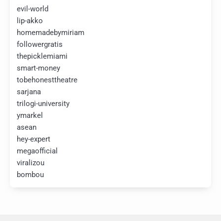
evil-world
lip-akko
homemadebymiriam
followergratis
thepicklemiami
smart-money
tobehonesttheatre
sarjana
trilogi-university
ymarkel
asean
hey-expert
megaofficial
viralizou
bombou