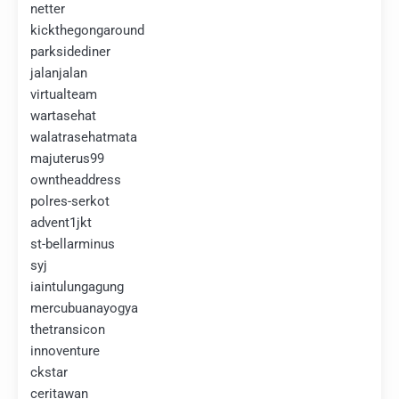
netter
kickthegongaround
parksidediner
jalanjalan
virtualteam
wartasehat
walatrasehatmata
majuterus99
owntheaddress
polres-serkot
advent1jkt
st-bellarminus
syj
iaintulungagung
mercubuanayogya
thetransicon
innoventure
ckstar
ceritawan