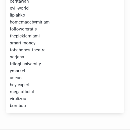
ceritawan
evil-world
lip-akko
homemadebymiriam
followergratis
thepicklemiami
smart-money
tobehonesttheatre
sarjana
trilogi-university
ymarkel
asean
hey-expert
megaofficial
viralizou
bombou