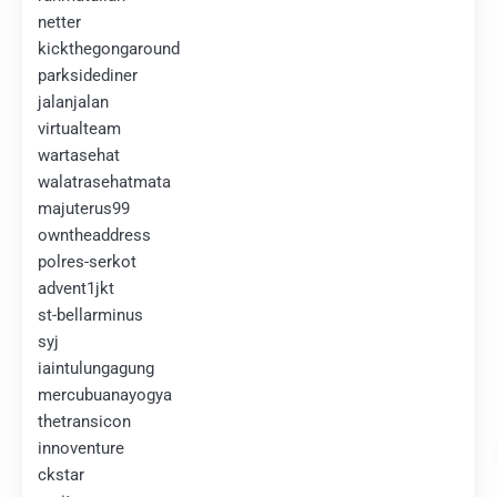
netter
kickthegongaround
parksidediner
jalanjalan
virtualteam
wartasehat
walatrasehatmata
majuterus99
owntheaddress
polres-serkot
advent1jkt
st-bellarminus
syj
iaintulungagung
mercubuanayogya
thetransicon
innoventure
ckstar