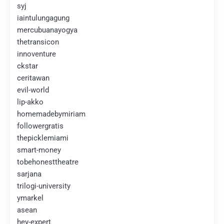
syj
iaintulungagung
mercubuanayogya
thetransicon
innoventure
ckstar
ceritawan
evil-world
lip-akko
homemadebymiriam
followergratis
thepicklemiami
smart-money
tobehonesttheatre
sarjana
trilogi-university
ymarkel
asean
hey-expert