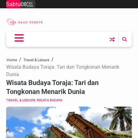
Skip
Sabtu
08
Agu
2026
to
content
Home
Travel & Leisure
Wisata Budaya Toraja: Tari dan Tongkonan Menarik
Dunia
Wisata Budaya Toraja: Tari dan
Tongkonan Menarik Dunia
TRAVEL & LEISURE
WISATA BUDAYA