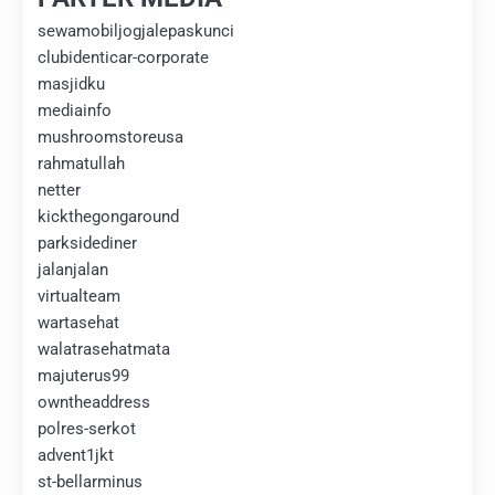
sewamobiljogjalepaskunci
clubidenticar-corporate
masjidku
mediainfo
mushroomstoreusa
rahmatullah
netter
kickthegongaround
parksidediner
jalanjalan
virtualteam
wartasehat
walatrasehatmata
majuterus99
owntheaddress
polres-serkot
advent1jkt
st-bellarminus