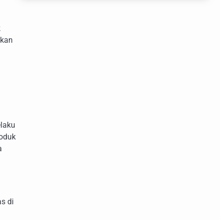
k
akan
laku
roduk
a
s di