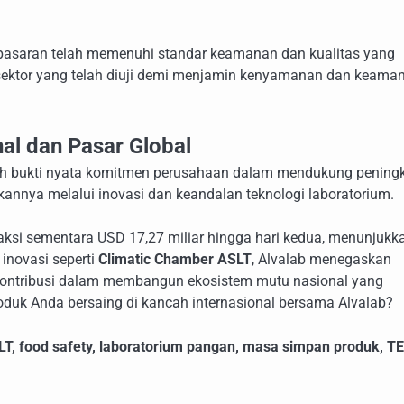
 pasaran telah memenuhi standar keamanan dan kualitas yang
ai sektor yang telah diuji demi menjamin kenyamanan dan keama
al dan Pasar Global
dalah bukti nyata komitmen perusahaan dalam mendukung pening
ukannya melalui inovasi dan keandalan teknologi laboratorium.
aksi sementara USD 17,27 miliar hingga hari kedua, menunjukk
inovasi seperti
Climatic Chamber ASLT
, Alvalab menegaskan
erkontribusi dalam membangun ekosistem mutu nasional yang
roduk Anda bersaing di kancah internasional bersama Alvalab?
LT
,
food safety
,
laboratorium pangan
,
masa simpan produk
,
TE