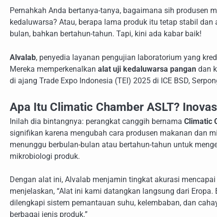
Pernahkah Anda bertanya-tanya, bagaimana sih produsen m
kedaluwarsa? Atau, berapa lama produk itu tetap stabil d
bulan, bahkan bertahun-tahun. Tapi, kini ada kabar baik!
Alvalab
, penyedia layanan pengujian laboratorium yang kred
Mereka memperkenalkan
alat uji kedaluwarsa pangan
dan k
di ajang Trade Expo Indonesia (TEI) 2025 di ICE BSD, Serpon
Apa Itu Climatic Chamber ASLT? Inova
Inilah dia bintangnya: perangkat canggih bernama
Climatic
signifikan karena mengubah cara produsen makanan dan mi
menunggu berbulan-bulan atau bertahun-tahun untuk menget
mikrobiologi produk.
Dengan alat ini, Alvalab menjamin tingkat akurasi mencapa
menjelaskan, “Alat ini kami datangkan langsung dari Eropa.
dilengkapi sistem pemantauan suhu, kelembaban, dan cahay
berbagai jenis produk.”