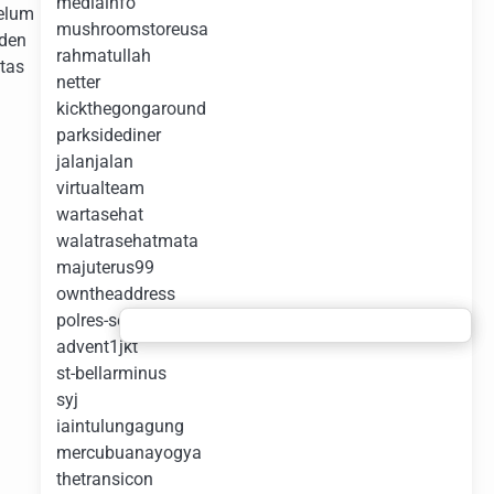
mediainfo
elum
mushroomstoreusa
nden
rahmatullah
tas
netter
kickthegongaround
parksidediner
jalanjalan
virtualteam
wartasehat
walatrasehatmata
majuterus99
owntheaddress
polres-serkot
advent1jkt
st-bellarminus
syj
iaintulungagung
mercubuanayogya
thetransicon