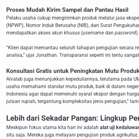
Proses Mudah Kirim Sampel dan Pantau Hasil
Pelaku usaha cukup mengirimkan produk melalui jasa ekspe
(NPWP), Nomor Induk Berusaha (NIB), dan Surat Pengukuha
mendapatkan akses akun khusus (
username
dan
password
).
“Klien dapat memantau seluruh tahapan pengujian secara rea
analisa,” ujar Jonathan. Transparansi seperti ini tentu san
Konsultasi Gratis untuk Peningkatan Mutu Produ
Alvalab juga menunjukkan kepeduliannya, terutama pada U
usaha memahami standar mutu produk, baik di dalam negeri
Indonesia agar dapat memenuhi syarat ekspor dengan harga u
jutaan rupiah, tergantung kompleksitas jenis pengujian,” 
Lebih dari Sekadar Pangan: Lingkup Pe
Meskipun fokus utama kita hari ini adalah
alat uji kedaluw
situ saja. Mereka juga melayani pengujian produk agrikultur,