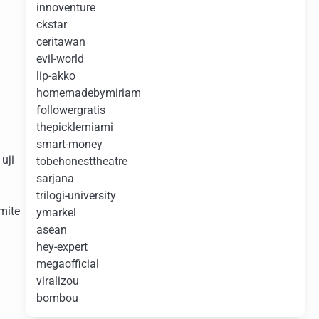
innoventure
ckstar
ceritawan
evil-world
lip-akko
homemadebymiriam
followergratis
thepicklemiami
smart-money
uji
tobehonesttheatre
sarjana
trilogi-university
mite
ymarkel
asean
hey-expert
megaofficial
viralizou
bombou