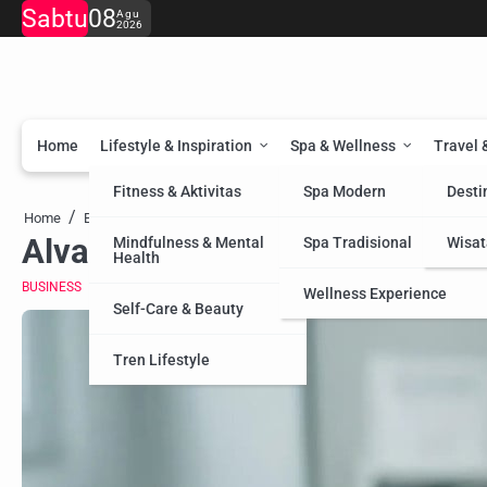
Skip
Sabtu
08
Agu
2026
to
content
Home
Lifestyle & Inspiration
Spa & Wellness
Travel 
Fitness & Aktivitas
Spa Modern
Desti
Alvalab Rilis Alat Uji Kedaluwarsa Pangan
Home
Business
Alvalab Rilis Alat Uji Kedaluw
Mindfulness & Mental
Spa Tradisional
Wisat
Health
BUSINESS
Wellness Experience
Self-Care & Beauty
Tren Lifestyle