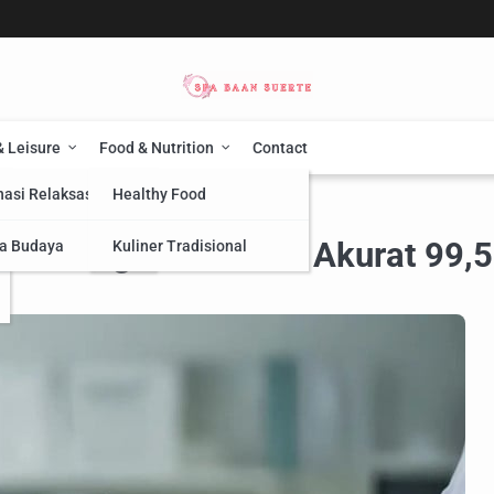
& Leisure
Food & Nutrition
Contact
nasi Relaksasi
Healthy Food
 Mandiri: Akurat 99,5%!
arsa Pangan Mandiri: Akurat 99,
a Budaya
Kuliner Tradisional