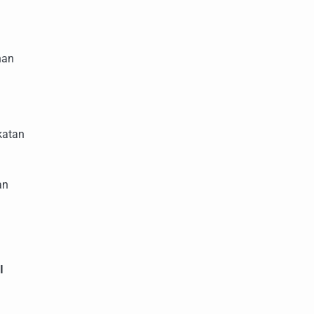
nan
katan
an
I