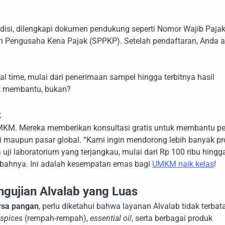
disi, dilengkapi dokumen pendukung seperti Nomor Wajib Paja
n Pengusaha Kena Pajak (SPPKP). Setelah pendaftaran, Anda 
l time, mulai dari penerimaan sampel hingga terbitnya hasil
gat membantu, bukan?
k
MKM. Mereka memberikan konsultasi gratis untuk membantu pe
 maupun pasar global. “Kami ingin mendorong lebih banyak p
ji laboratorium yang terjangkau, mulai dari Rp 100 ribu hingg
tambahnya. Ini adalah kesempatan emas bagi
UMKM naik kelas
!
ngujian Alvalab yang Luas
arsa pangan
, perlu diketahui bahwa layanan Alvalab tidak terbata
spices
(rempah-rempah),
essential oil
, serta berbagai produk