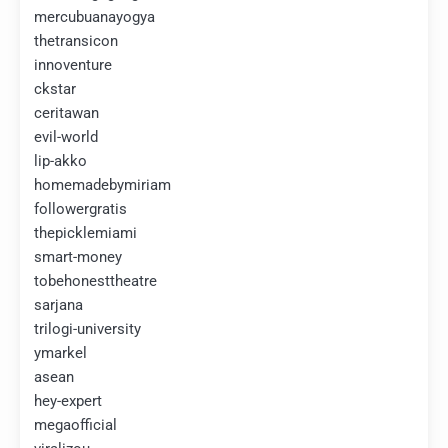
mercubuanayogya
thetransicon
innoventure
ckstar
ceritawan
evil-world
lip-akko
homemadebymiriam
followergratis
thepicklemiami
smart-money
tobehonesttheatre
sarjana
trilogi-university
ymarkel
asean
hey-expert
megaofficial