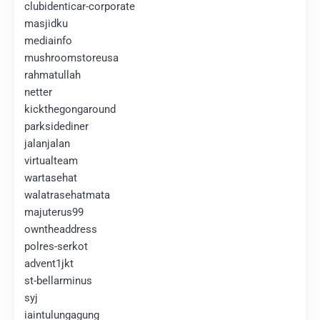
clubidenticar-corporate
masjidku
mediainfo
mushroomstoreusa
rahmatullah
netter
kickthegongaround
parksidediner
jalanjalan
virtualteam
wartasehat
walatrasehatmata
majuterus99
owntheaddress
polres-serkot
advent1jkt
st-bellarminus
syj
iaintulungagung