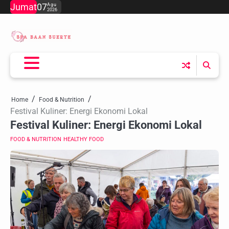
Skip
Jumat
07
Agu
2026
to
content
Home
Food & Nutrition
Festival Kuliner: Energi Ekonomi Lokal
Festival Kuliner: Energi Ekonomi Lokal
FOOD & NUTRITION
HEALTHY FOOD