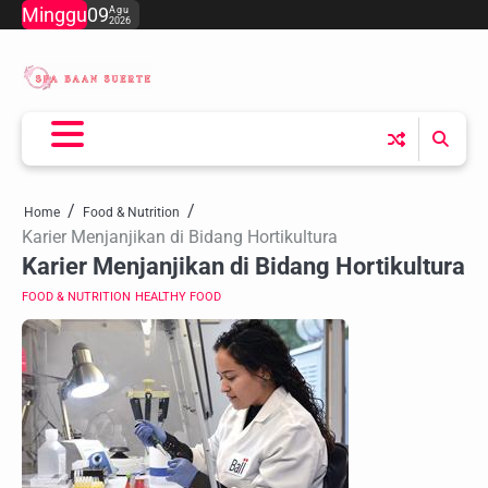
Skip
Minggu
09
Agu
2026
to
content
Home
Food & Nutrition
Karier Menjanjikan di Bidang Hortikultura
Karier Menjanjikan di Bidang Hortikultura
FOOD & NUTRITION
HEALTHY FOOD