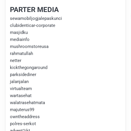
PARTER MEDIA
sewamobiljogjalepaskunci
clubidenticar-corporate
masjidku
mediainfo
mushroomstoreusa
rahmatullah
netter
kickthegongaround
parksidediner
jalanjalan
virtualteam
wartasehat
walatrasehatmata
majuterus99
owntheaddress
polres-serkot
advent1jkt