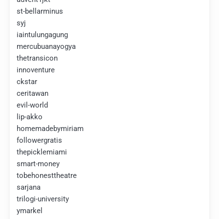
st-bellarminus
syj
iaintulungagung
mercubuanayogya
thetransicon
innoventure
ckstar
ceritawan
evil-world
lip-akko
homemadebymiriam
followergratis
thepicklemiami
smart-money
tobehonesttheatre
sarjana
trilogi-university
ymarkel