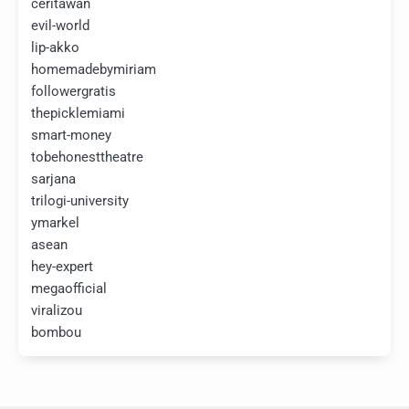
ceritawan
evil-world
lip-akko
homemadebymiriam
followergratis
thepicklemiami
smart-money
tobehonesttheatre
sarjana
trilogi-university
ymarkel
asean
hey-expert
megaofficial
viralizou
bombou