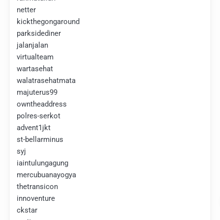
netter
kickthegongaround
parksidediner
jalanjalan
virtualteam
wartasehat
walatrasehatmata
majuterus99
owntheaddress
polres-serkot
advent1jkt
st-bellarminus
syj
iaintulungagung
mercubuanayogya
thetransicon
innoventure
ckstar