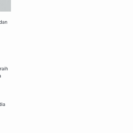
 dan
raih
a
dia