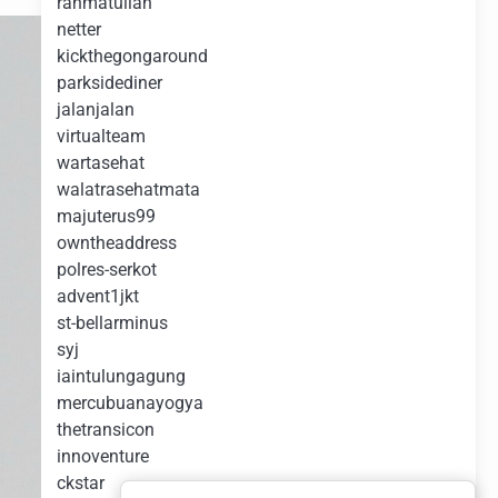
rahmatullah
netter
kickthegongaround
parksidediner
jalanjalan
virtualteam
wartasehat
walatrasehatmata
majuterus99
owntheaddress
polres-serkot
advent1jkt
st-bellarminus
syj
iaintulungagung
mercubuanayogya
thetransicon
innoventure
ckstar