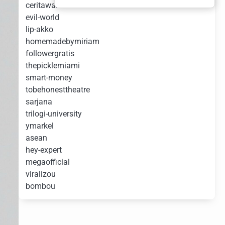
ceritawan
evil-world
lip-akko
homemadebymiriam
followergratis
thepicklemiami
smart-money
tobehonesttheatre
sarjana
trilogi-university
ymarkel
asean
hey-expert
megaofficial
viralizou
bombou