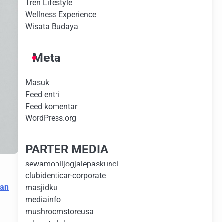
Tren Lifestyle
Wellness Experience
Wisata Budaya
Meta
Masuk
Feed entri
Feed komentar
WordPress.org
PARTER MEDIA
sewamobiljogjalepaskunci
clubidenticar-corporate
an
masjidku
mediainfo
mushroomstoreusa