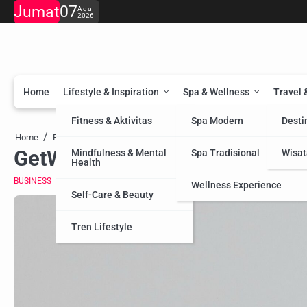
Skip
Jumat
07
Agu
2026
to
content
Home
Lifestyle & Inspiration
Spa & Wellness
Travel 
Fitness & Aktivitas
Spa Modern
Desti
GetWildfulness.com: Cara Temukan Kedama
Home
Business
GetWildfulness.com: Cara Tem
Mindfulness & Mental
Spa Tradisional
Wisat
Health
BUSINESS
Wellness Experience
Self-Care & Beauty
Tren Lifestyle