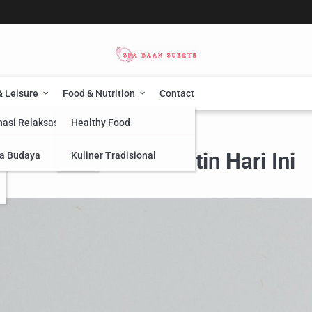
& Leisure
Food & Nutrition
Contact
nasi Relaksasi
Healthy Food
ian Batin Hari Ini
ukan Kedamaian Batin Hari Ini
a Budaya
Kuliner Tradisional