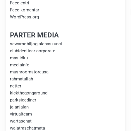
Feed entri
Feed komentar
WordPress.org
PARTER MEDIA
sewamobiljogjalepaskunci
clubidenticar-corporate
masjidku
mediainfo
mushroomstoreusa
rahmatullah
netter
kickthegongaround
parksidediner
jalanjalan
virtualteam
wartasehat
walatrasehatmata