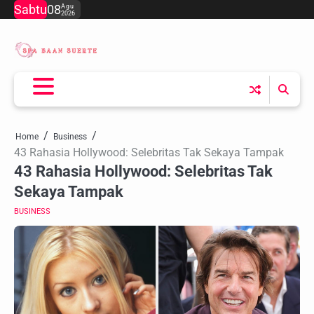
Skip
Sabtu
08
Agu
2026
to
content
Home
Business
43 Rahasia Hollywood: Selebritas Tak Sekaya Tampak
43 Rahasia Hollywood: Selebritas Tak
Sekaya Tampak
BUSINESS