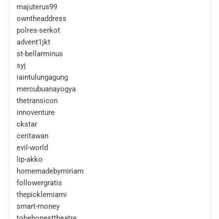
majuterus99
owntheaddress
polres-serkot
advent1jkt
st-bellarminus
syj
iaintulungagung
mercubuanayogya
thetransicon
innoventure
ckstar
ceritawan
evil-world
lip-akko
homemadebymiriam
followergratis
thepicklemiami
smart-money
tobehonesttheatre