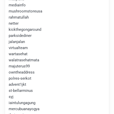
mediainfo
mushroomstoreusa
rahmatullah
netter
kickthegongaround
parksidediner
jalanjalan
virtualteam
wartasehat
walatrasehatmata
majuterus99
owntheaddress
polres-serkot
advent1jkt
st-bellarminus
syj
iaintulungagung
mercubuanayogya