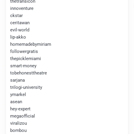
thetransicon
innoventure
ckstar
ceritawan
evil-world
lip-akko
homemadebymiriam
followergratis
thepicklemiami
smart-money
tobehonesttheatre
sarjana
trilogi-university
ymarkel
asean
hey-expert
megaofficial
viralizou
bombou