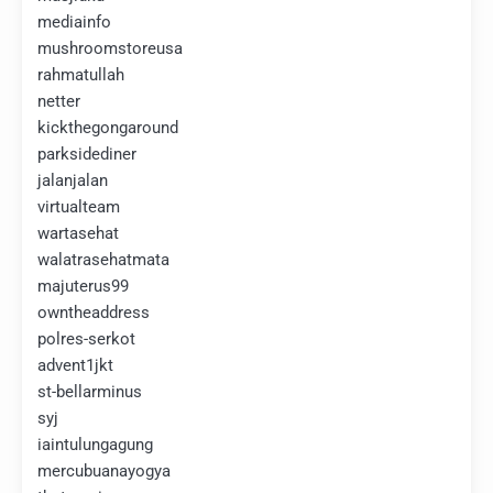
mediainfo
mushroomstoreusa
rahmatullah
netter
kickthegongaround
parksidediner
jalanjalan
virtualteam
wartasehat
walatrasehatmata
majuterus99
owntheaddress
polres-serkot
advent1jkt
st-bellarminus
syj
iaintulungagung
mercubuanayogya