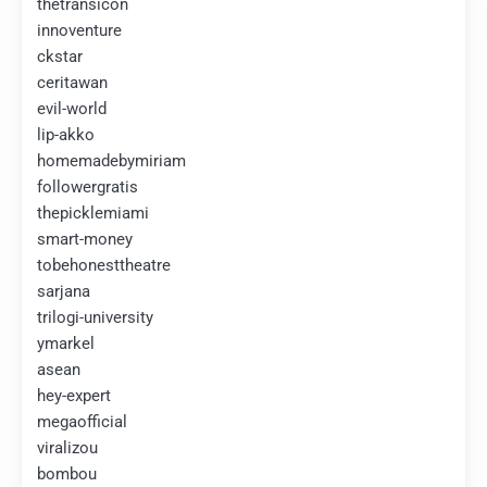
thetransicon
innoventure
ckstar
ceritawan
evil-world
lip-akko
homemadebymiriam
followergratis
thepicklemiami
smart-money
tobehonesttheatre
sarjana
trilogi-university
ymarkel
asean
hey-expert
megaofficial
viralizou
bombou