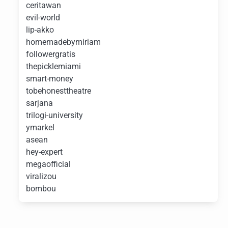
ceritawan
evil-world
lip-akko
homemadebymiriam
followergratis
thepicklemiami
smart-money
tobehonesttheatre
sarjana
trilogi-university
ymarkel
asean
hey-expert
megaofficial
viralizou
bombou