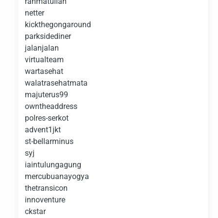
rahmatullah
netter
kickthegongaround
parksidediner
jalanjalan
virtualteam
wartasehat
walatrasehatmata
majuterus99
owntheaddress
polres-serkot
advent1jkt
st-bellarminus
syj
iaintulungagung
mercubuanayogya
thetransicon
innoventure
ckstar