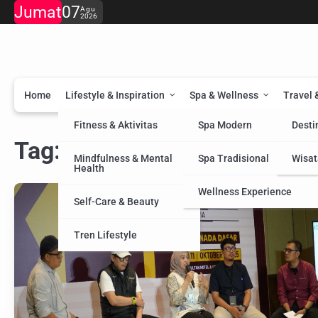
Skip
Jumat
07
Agu
2026
to
content
Home
Lifestyle & Inspiration
Spa & Wellness
Travel 
Fitness & Aktivitas
Spa Modern
Desti
Tag:
Musisi
Mindfulness & Mental
Spa Tradisional
Wisat
Health
Wellness Experience
Self-Care & Beauty
Tren Lifestyle