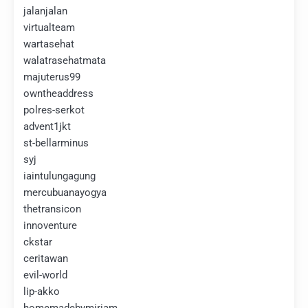
jalanjalan
virtualteam
wartasehat
walatrasehatmata
majuterus99
owntheaddress
polres-serkot
advent1jkt
st-bellarminus
syj
iaintulungagung
mercubuanayogya
thetransicon
innoventure
ckstar
ceritawan
evil-world
lip-akko
homemadebymiriam