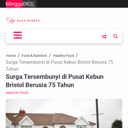
Skip
Minggu
09
Agu
2026
to
content
Home
Food & Nutrition
Healthy Food
Surga Tersembunyi di Pusat Kebun Bristol Berusia 75
Tahun
Surga Tersembunyi di Pusat Kebun
Bristol Berusia 75 Tahun
HEALTHY FOOD