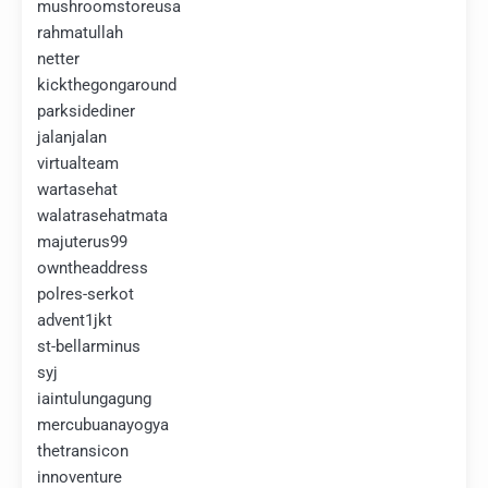
mushroomstoreusa
rahmatullah
netter
kickthegongaround
parksidediner
jalanjalan
virtualteam
wartasehat
walatrasehatmata
majuterus99
owntheaddress
polres-serkot
advent1jkt
st-bellarminus
syj
iaintulungagung
mercubuanayogya
thetransicon
innoventure