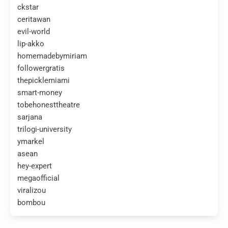
ckstar
ceritawan
evil-world
lip-akko
homemadebymiriam
followergratis
thepicklemiami
smart-money
tobehonesttheatre
sarjana
trilogi-university
ymarkel
asean
hey-expert
megaofficial
viralizou
bombou