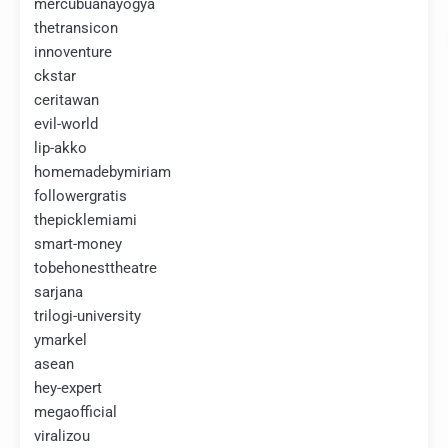
mercubuanayogya
thetransicon
innoventure
ckstar
ceritawan
evil-world
lip-akko
homemadebymiriam
followergratis
thepicklemiami
smart-money
tobehonesttheatre
sarjana
trilogi-university
ymarkel
asean
hey-expert
megaofficial
viralizou