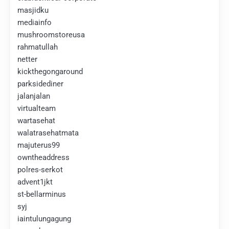
masjidku
mediainfo
mushroomstoreusa
rahmatullah
netter
kickthegongaround
parksidediner
jalanjalan
virtualteam
wartasehat
walatrasehatmata
majuterus99
owntheaddress
polres-serkot
advent1jkt
st-bellarminus
syj
iaintulungagung