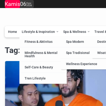
Skip
Kamis
06
Agu
2026
to
content
Home
Lifestyle & Inspiration
Spa & Wellness
Travel 
Fitness & Aktivitas
Spa Modern
Desti
Tag:
kuasa hukum
Mindfulness & Mental
Spa Tradisional
Wisat
Health
Wellness Experience
Self-Care & Beauty
Tren Lifestyle