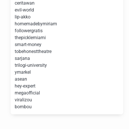
ceritawan
evil-world
lip-akko
homemadebymiriam
followergratis
thepicklemiami
smart-money
tobehonesttheatre
sarjana
trilogi-university
ymarkel
asean
hey-expert
megaofficial
viralizou
bombou