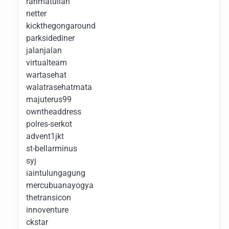
rahmatullah
netter
kickthegongaround
parksidediner
jalanjalan
virtualteam
wartasehat
walatrasehatmata
majuterus99
owntheaddress
polres-serkot
advent1jkt
st-bellarminus
syj
iaintulungagung
mercubuanayogya
thetransicon
innoventure
ckstar