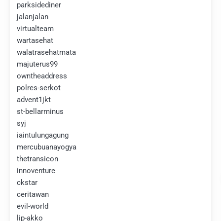
parksidediner
jalanjalan
virtualteam
wartasehat
walatrasehatmata
majuterus99
owntheaddress
polres-serkot
advent1jkt
st-bellarminus
syj
iaintulungagung
mercubuanayogya
thetransicon
innoventure
ckstar
ceritawan
evil-world
lip-akko