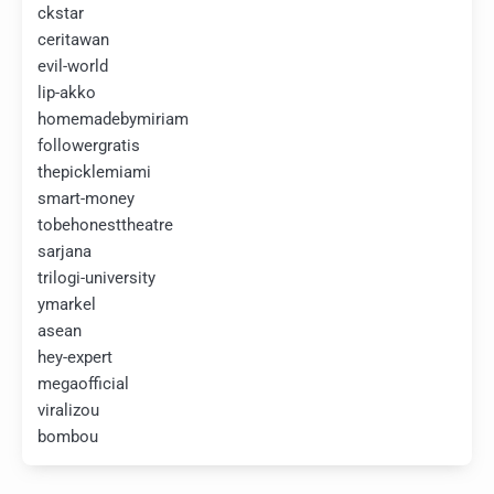
ckstar
ceritawan
evil-world
lip-akko
homemadebymiriam
followergratis
thepicklemiami
smart-money
tobehonesttheatre
sarjana
trilogi-university
ymarkel
asean
hey-expert
megaofficial
viralizou
bombou