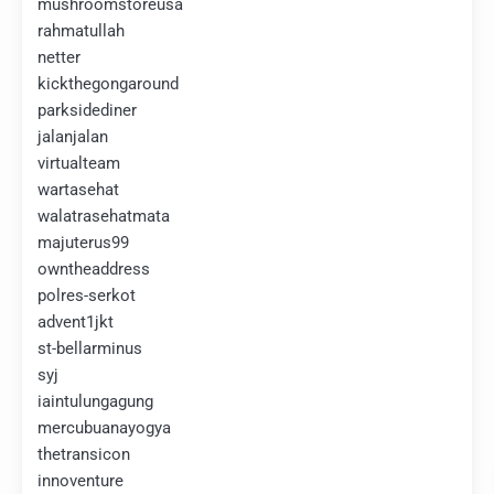
mushroomstoreusa
rahmatullah
netter
kickthegongaround
parksidediner
jalanjalan
virtualteam
wartasehat
walatrasehatmata
majuterus99
owntheaddress
polres-serkot
advent1jkt
st-bellarminus
syj
iaintulungagung
mercubuanayogya
thetransicon
innoventure