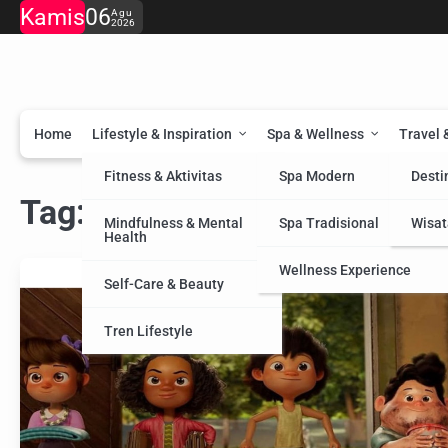
Skip
Kamis
06
Agu
2026
to
content
Home
Lifestyle & Inspiration
Spa & Wellness
Travel 
Fitness & Aktivitas
Spa Modern
Desti
Tag:
Film
Mindfulness & Mental
Spa Tradisional
Wisat
Health
Wellness Experience
Self-Care & Beauty
Tren Lifestyle