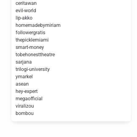
ceritawan
evil-world
lip-akko
homemadebymiriam
followergratis
thepicklemiami
smart-money
tobehonesttheatre
sarjana
trilogi-university
ymarkel
asean
hey-expert
megaofficial
viralizou
bombou