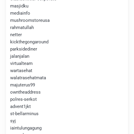
masjidku
mediainfo
mushroomstoreusa
rahmatullah
netter
kickthegongaround
parksidediner
jalanjalan
virtualteam
wartasehat
walatrasehatmata
majuterus99
owntheaddress
polres-serkot
advent1jkt
st-bellarminus
syj
iaintulungagung