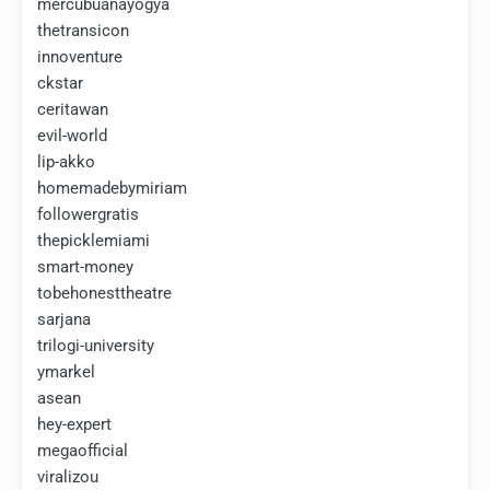
mercubuanayogya
thetransicon
innoventure
ckstar
ceritawan
evil-world
lip-akko
homemadebymiriam
followergratis
thepicklemiami
smart-money
tobehonesttheatre
sarjana
trilogi-university
ymarkel
asean
hey-expert
megaofficial
viralizou