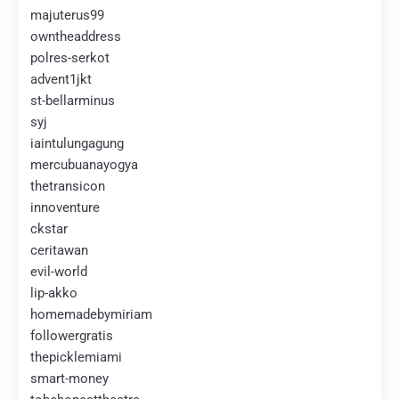
majuterus99
owntheaddress
polres-serkot
advent1jkt
st-bellarminus
syj
iaintulungagung
mercubuanayogya
thetransicon
innoventure
ckstar
ceritawan
evil-world
lip-akko
homemadebymiriam
followergratis
thepicklemiami
smart-money