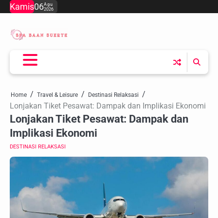
Skip
Kamis
06
Agu
2026
to
content
Home
Travel & Leisure
Destinasi Relaksasi
Lonjakan Tiket Pesawat: Dampak dan Implikasi Ekonomi
Lonjakan Tiket Pesawat: Dampak dan
Implikasi Ekonomi
DESTINASI RELAKSASI