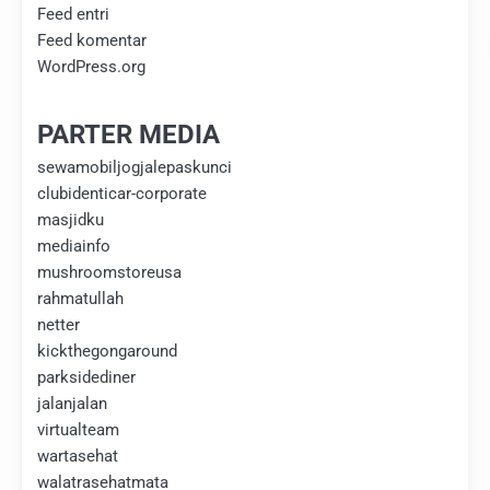
Feed entri
Feed komentar
WordPress.org
PARTER MEDIA
sewamobiljogjalepaskunci
clubidenticar-corporate
masjidku
mediainfo
mushroomstoreusa
rahmatullah
netter
kickthegongaround
parksidediner
jalanjalan
virtualteam
wartasehat
walatrasehatmata