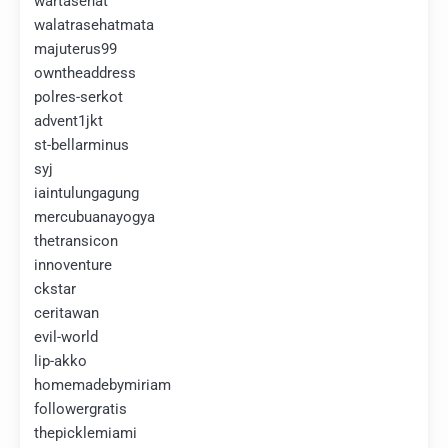
wartasehat
walatrasehatmata
majuterus99
owntheaddress
polres-serkot
advent1jkt
st-bellarminus
syj
iaintulungagung
mercubuanayogya
thetransicon
innoventure
ckstar
ceritawan
evil-world
lip-akko
homemadebymiriam
followergratis
thepicklemiami