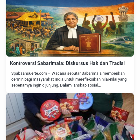
Kontroversi Sabarimala: Diskursus Hak dan Tradisi
Spabaansuerte.com – Wacana seputar Sabarimala memberikan
cermin bagi masyarakat India untuk merefleksikan nilai-nilai yang
sebenarnya ingin dijunjung. Dalam lanskap sosial…