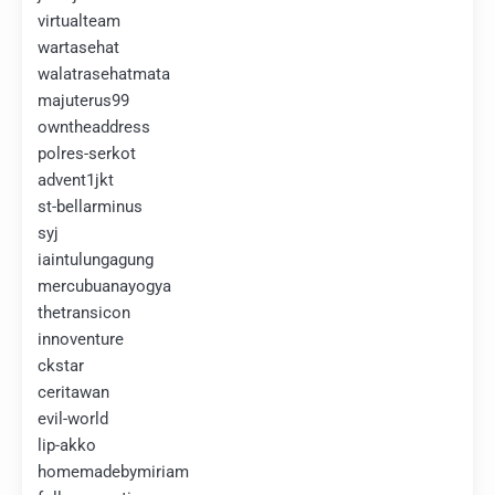
virtualteam
wartasehat
walatrasehatmata
majuterus99
owntheaddress
polres-serkot
advent1jkt
st-bellarminus
syj
iaintulungagung
mercubuanayogya
thetransicon
innoventure
ckstar
ceritawan
evil-world
lip-akko
homemadebymiriam