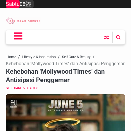
Skip
Sabtu
08
Agu
2026
to
content
Home
Lifestyle & Inspiration
Self-Care & Beauty
Kehebohan ‘Mollywood Times’ dan Antisipasi Penggemar
Kehebohan ‘Mollywood Times’ dan
Antisipasi Penggemar
SELF-CARE & BEAUTY