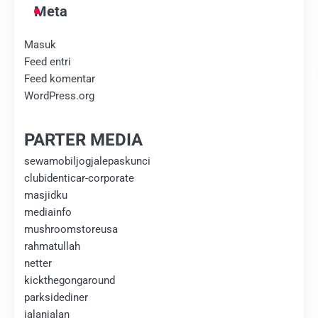
Meta
Masuk
Feed entri
Feed komentar
WordPress.org
PARTER MEDIA
sewamobiljogjalepaskunci
clubidenticar-corporate
masjidku
mediainfo
mushroomstoreusa
rahmatullah
netter
kickthegongaround
parksidediner
jalanjalan