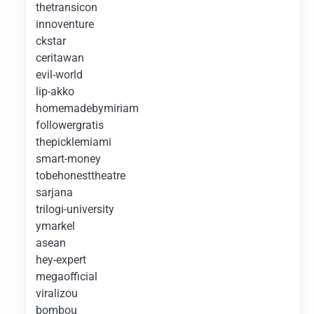
thetransicon
innoventure
ckstar
ceritawan
evil-world
lip-akko
homemadebymiriam
followergratis
thepicklemiami
smart-money
tobehonesttheatre
sarjana
trilogi-university
ymarkel
asean
hey-expert
megaofficial
viralizou
bombou