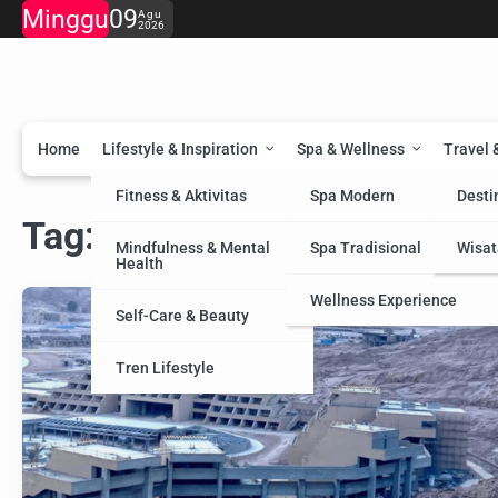
Skip
Minggu
09
Agu
2026
to
content
Home
Lifestyle & Inspiration
Spa & Wellness
Travel 
Fitness & Aktivitas
Spa Modern
Desti
Tag:
Religius Gunung
Mindfulness & Mental
Spa Tradisional
Wisat
Health
Wellness Experience
Self-Care & Beauty
Tren Lifestyle