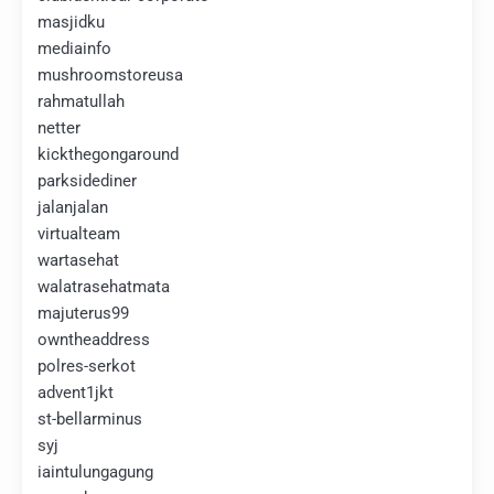
masjidku
mediainfo
mushroomstoreusa
rahmatullah
netter
kickthegongaround
parksidediner
jalanjalan
virtualteam
wartasehat
walatrasehatmata
majuterus99
owntheaddress
polres-serkot
advent1jkt
st-bellarminus
syj
iaintulungagung