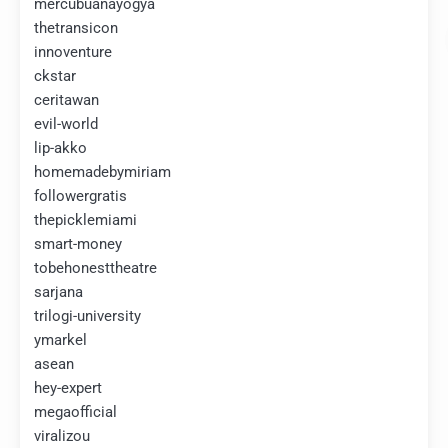
mercubuanayogya
thetransicon
innoventure
ckstar
ceritawan
evil-world
lip-akko
homemadebymiriam
followergratis
thepicklemiami
smart-money
tobehonesttheatre
sarjana
trilogi-university
ymarkel
asean
hey-expert
megaofficial
viralizou