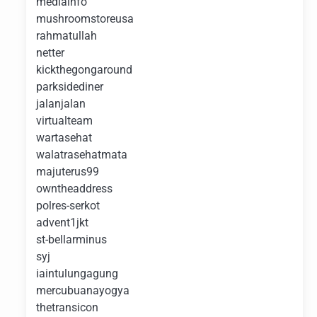
mediainfo
mushroomstoreusa
rahmatullah
netter
kickthegongaround
parksidediner
jalanjalan
virtualteam
wartasehat
walatrasehatmata
majuterus99
owntheaddress
polres-serkot
advent1jkt
st-bellarminus
syj
iaintulungagung
mercubuanayogya
thetransicon