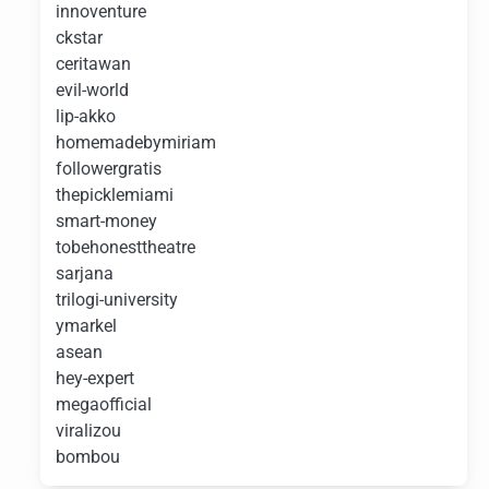
innoventure
ckstar
ceritawan
evil-world
lip-akko
homemadebymiriam
followergratis
thepicklemiami
smart-money
tobehonesttheatre
sarjana
trilogi-university
ymarkel
asean
hey-expert
megaofficial
viralizou
bombou