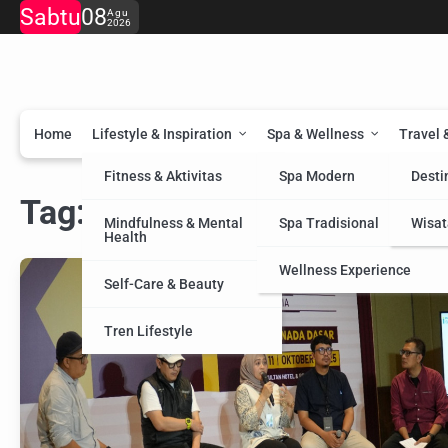
Skip
Sabtu
08
Agu
2026
to
content
Home
Lifestyle & Inspiration
Spa & Wellness
Travel 
Fitness & Aktivitas
Spa Modern
Desti
Tag:
Masterclass
Mindfulness & Mental
Spa Tradisional
Wisat
Health
Wellness Experience
Self-Care & Beauty
Tren Lifestyle