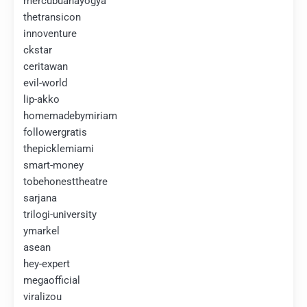
mercubuanayogya
thetransicon
innoventure
ckstar
ceritawan
evil-world
lip-akko
homemadebymiriam
followergratis
thepicklemiami
smart-money
tobehonesttheatre
sarjana
trilogi-university
ymarkel
asean
hey-expert
megaofficial
viralizou