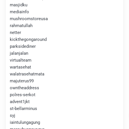
masjidku
mediainfo
mushroomstoreusa
rahmatullah
netter
kickthegongaround
parksidediner
jalanjalan
virtualteam
wartasehat
walatrasehatmata
majuterus99
owntheaddress
polres-serkot
advent1jkt
st-bellarminus
syj
iaintulungagung