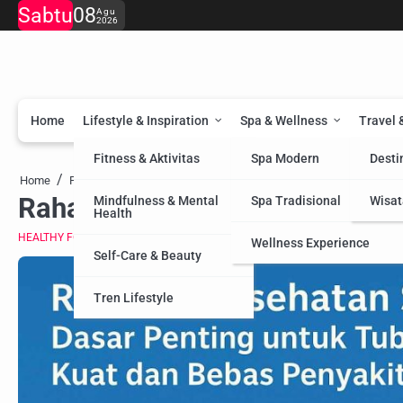
Skip
Sabtu
08
Agu
2026
to
content
Home
Lifestyle & Inspiration
Spa & Wellness
Travel 
Fitness & Aktivitas
Spa Modern
Desti
Rahasia Kesehatan Holis
Home
Food & Nutrition
Healthy Food
Rahasia Kesehatan Holistik: Hi
Mindfulness & Mental
Spa Tradisional
Wisat
Health
HEALTHY FOOD
Wellness Experience
Self-Care & Beauty
Tren Lifestyle