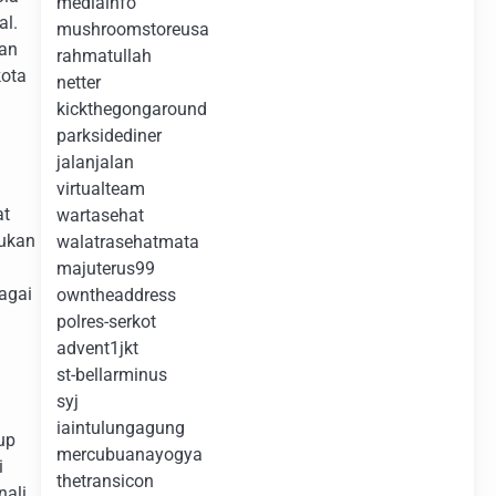
mediainfo
al.
mushroomstoreusa
kan
rahmatullah
kota
netter
kickthegongaround
parksidediner
jalanjalan
virtualteam
at
wartasehat
lukan
walatrasehatmata
majuterus99
agai
owntheaddress
polres-serkot
advent1jkt
st-bellarminus
syj
iaintulungagung
up
mercubuanayogya
i
thetransicon
nali