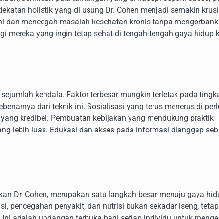
ekatan holistik yang di usung Dr. Cohen menjadi semakin krusi
ani dan mencegah masalah kesehatan kronis tanpa mengorban
i mereka yang ingin tetap sehat di tengah-tengah gaya hidup 
ejumlah kendala. Faktor terbesar mungkin terletak pada tingk
narnya dari teknik ini. Sosialisasi yang terus menerus di per
 yang kredibel. Pembuatan kebijakan yang mendukung praktik
ang lebih luas. Edukasi dan akses pada informasi dianggap seb
aikan Dr. Cohen, merupakan satu langkah besar menuju gaya hid
i, pencegahan penyakit, dan nutrisi bukan sekadar iseng, tetap
Ini adalah undangan terbuka bagi setiap individu untuk menge