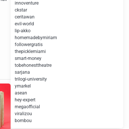
innoventure
ckstar
ceritawan
evil-world
lip-akko
homemadebymiriam
followergratis
thepicklemiami
smart-money
tobehonesttheatre
sarjana
trilogi-university
ymarkel
asean
hey-expert
megaofficial
viralizou
bombou