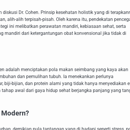
iskusi Dr. Cohen. Prinsip kesehatan holistik yang di terapkan
n, alih-alih terpisah-pisah. Oleh karena itu, pendekatan pence
tegi ini melibatkan perawatan mandiri, kebiasaan sehat, serta
 mandiri dari ketergantungan obat konvensional jika tidak di
Cohen adalah menciptakan pola makan seimbang yang kaya akan
rtumbuhan dan pemulihan tubuh. Ia menekankan perlunya
 biji-bijian, dan protein alami yang tidak hanya menyediakan e
h tahap awal dari gaya hidup sehat berjangka panjang yang ta
a Modern?
an, demikian pula tantangan yang di hadapi seperti stress, p