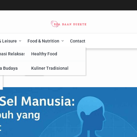
& Leisure
Food & Nutrition
Contact
nasi Relaksasi
Healthy Food
tik: Hidrasi dan Nutrisi
drasi dan Nutrisi
a Budaya
Kuliner Tradisional