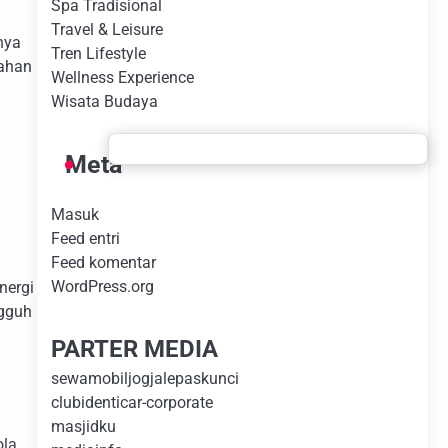
Spa Tradisional
Travel & Leisure
nya
Tren Lifestyle
gahan
Wellness Experience
Wisata Budaya
Meta
Masuk
Feed entri
Feed komentar
WordPress.org
nergi
ngguh
PARTER MEDIA
sewamobiljogjalepaskunci
clubidenticar-corporate
masjidku
ola