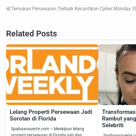
Temukan Penawaran Terbaik Kecantikan Cyber Monday 2
Navigasi
pos
Related Posts
Lelang Properti Persewaan Jadi
Transformasi
Sorotan di Florida
Rambut yan
Selebriti
Spabaansuerte.com – Meskipun lelang
properti persewaan di Florida sah dan
Spabaansuerte.co