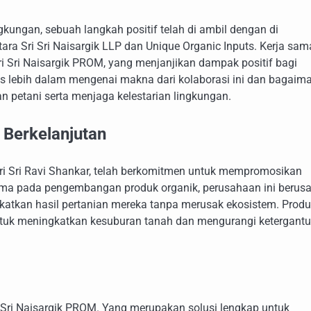
gkungan, sebuah langkah positif telah di ambil dengan di
 Sri Sri Naisargik LLP dan Unique Organic Inputs. Kerja sama
i Sri Naisargik PROM, yang menjanjikan dampak positif bagi
ulas lebih dalam mengenai makna dari kolaborasi ini dan bagaim
 petani serta menjaga kelestarian lingkungan.
 Berkelanjutan
Sri Sri Ravi Shankar, telah berkomitmen untuk mempromosikan
tama pada pengembangan produk organik, perusahaan ini berus
katkan hasil pertanian mereka tanpa merusak ekosistem. Produ
 untuk meningkatkan kesuburan tanah dan mengurangi ketergant
ri Sri Naisargik PROM. Yang merupakan solusi lengkap untuk