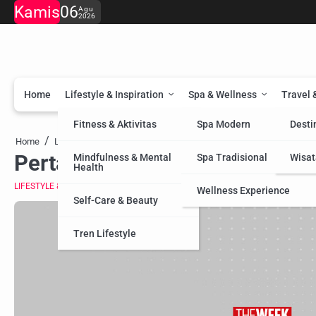
Skip
Kamis
06
Agu
2026
to
content
Home
Lifestyle & Inspiration
Spa & Wellness
Travel 
Fitness & Aktivitas
Spa Modern
Desti
Pertanian Organik: MoU Sri Sri 
Home
Lifestyle & Inspiration
Pertanian Organik: MoU Sri Sri
Mindfulness & Mental
Spa Tradisional
Wisat
Health
LIFESTYLE & INSPIRATION
SELF-CARE & BEAUTY
Wellness Experience
Self-Care & Beauty
Tren Lifestyle