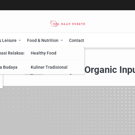
& Leisure
Food & Nutrition
Contact
nasi Relaksasi
Healthy Food
Naisargik & Unique Organic Inputs
 Naisargik & Unique Organic Inp
a Budaya
Kuliner Tradisional