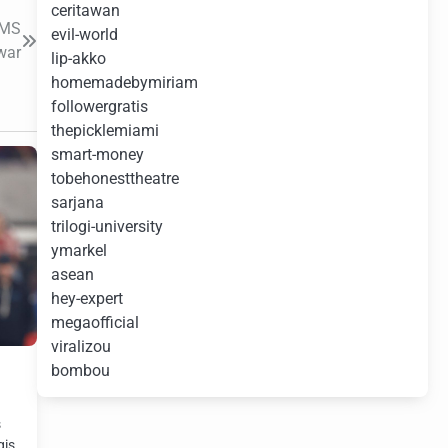
ceritawan
IMS
evil-world
war
lip-akko
homemadebymiriam
followergratis
thepicklemiami
smart-money
tobehonesttheatre
sarjana
trilogi-university
ymarkel
asean
hey-expert
megaofficial
viralizou
bombou
s
gis