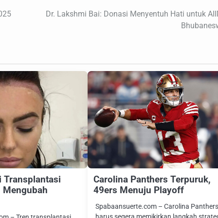
025
Dr. Lakshmi Bai: Donasi Menyentuh Hati untuk AI
Bhubanes
 Transplantasi
Carolina Panthers Terpuruk,
g Mengubah
49ers Menuju Playoff
Spabaansuerte.com – Carolina Panther
harus segera memikirkan langkah strate
m – Tren transplantasi