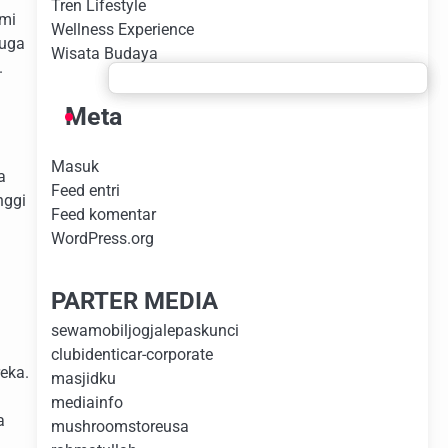
Tren Lifestyle
ami
Wellness Experience
juga
Wisata Budaya
.
Meta
Masuk
a
Feed entri
nggi
Feed komentar
WordPress.org
PARTER MEDIA
sewamobiljogjalepaskunci
clubidenticar-corporate
eka.
masjidku
a
mediainfo
a
mushroomstoreusa