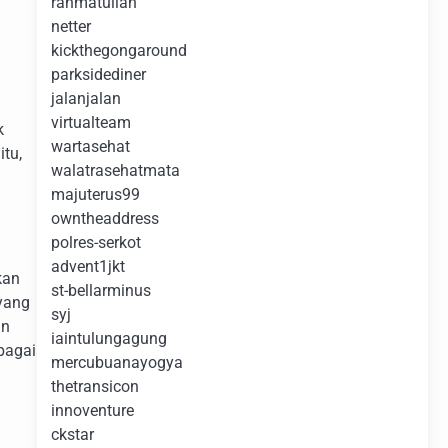
rahmatullah
netter
kickthegongaround
parksidediner
jalanjalan
virtualteam
k
wartasehat
itu,
walatrasehatmata
majuterus99
owntheaddress
polres-serkot
advent1jkt
kan
st-bellarminus
 yang
syj
an
iaintulungagung
bagai
mercubuanayogya
thetransicon
innoventure
ckstar