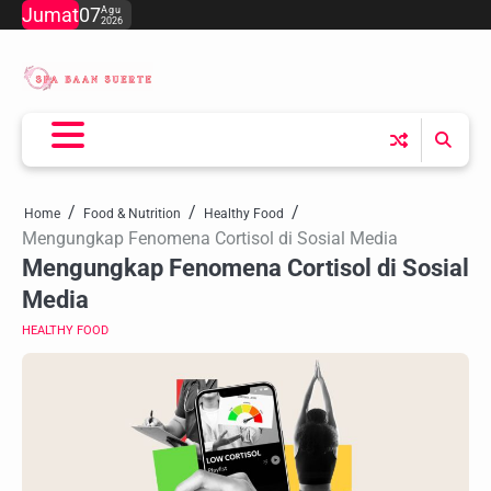
Skip
Jumat
07
Agu
2026
to
content
Home
Food & Nutrition
Healthy Food
Mengungkap Fenomena Cortisol di Sosial Media
Mengungkap Fenomena Cortisol di Sosial
Media
HEALTHY FOOD