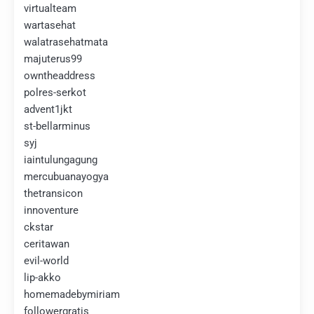
virtualteam
wartasehat
walatrasehatmata
majuterus99
owntheaddress
polres-serkot
advent1jkt
st-bellarminus
syj
iaintulungagung
mercubuanayogya
thetransicon
innoventure
ckstar
ceritawan
evil-world
lip-akko
homemadebymiriam
followergratis