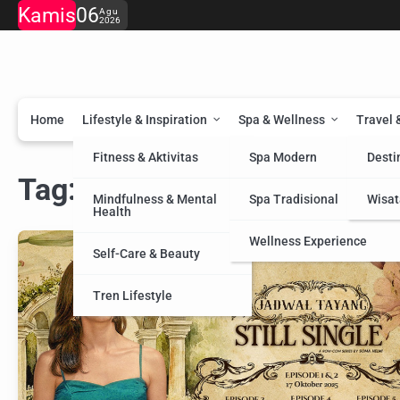
Skip
Kamis
06
Agu
2026
to
content
Home
Lifestyle & Inspiration
Spa & Wellness
Travel 
Fitness & Aktivitas
Spa Modern
Desti
Tag:
Vision
Mindfulness & Mental
Spa Tradisional
Wisat
Health
Wellness Experience
Self-Care & Beauty
Tren Lifestyle