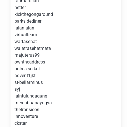
rahmatullah
netter
kickthegongaround
parksidediner
jalanjalan
virtualteam
wartasehat
walatrasehatmata
majuterus99
owntheaddress
polres-serkot
advent1jkt
st-bellarminus
syj
iaintulungagung
mercubuanayogya
thetransicon
innoventure
ckstar