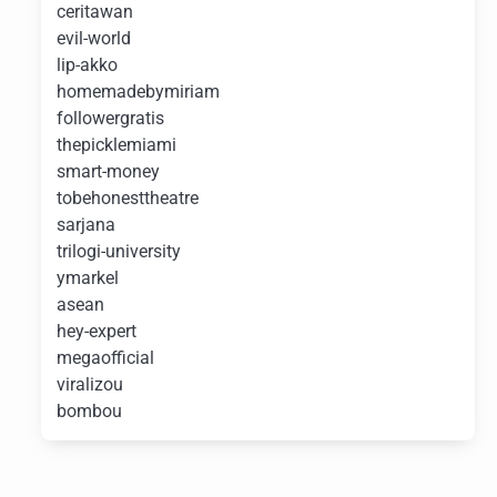
ceritawan
evil-world
lip-akko
homemadebymiriam
followergratis
thepicklemiami
smart-money
tobehonesttheatre
sarjana
trilogi-university
ymarkel
asean
hey-expert
megaofficial
viralizou
bombou