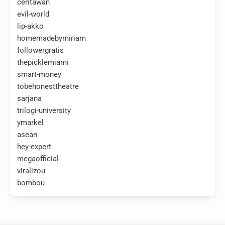
ceritawan
evil-world
lip-akko
homemadebymiriam
followergratis
thepicklemiami
smart-money
tobehonesttheatre
sarjana
trilogi-university
ymarkel
asean
hey-expert
megaofficial
viralizou
bombou