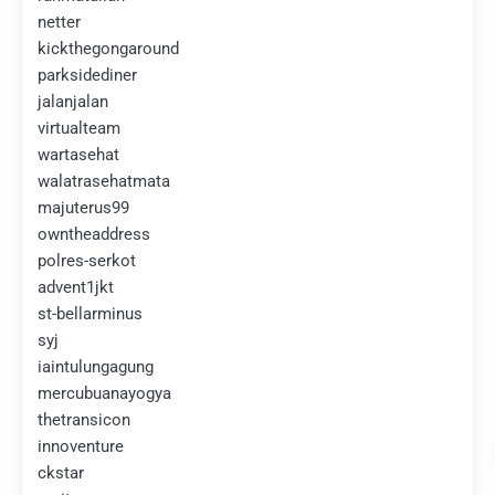
netter
kickthegongaround
parksidediner
jalanjalan
virtualteam
wartasehat
walatrasehatmata
majuterus99
owntheaddress
polres-serkot
advent1jkt
st-bellarminus
syj
iaintulungagung
mercubuanayogya
thetransicon
innoventure
ckstar