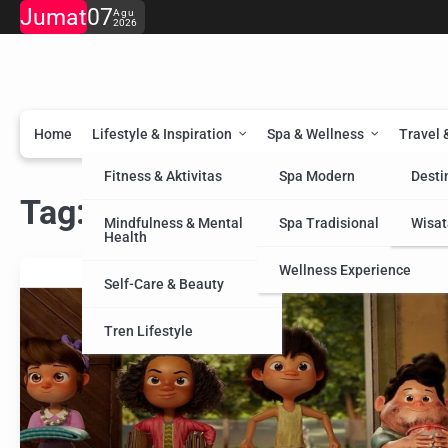
Skip
Jumat
07
Agu
2026
to
content
Home
Lifestyle & Inspiration
Spa & Wellness
Travel 
Fitness & Aktivitas
Spa Modern
Desti
Tag:
Sejarah
Mindfulness & Mental
Spa Tradisional
Wisat
Health
Wellness Experience
Self-Care & Beauty
Tren Lifestyle