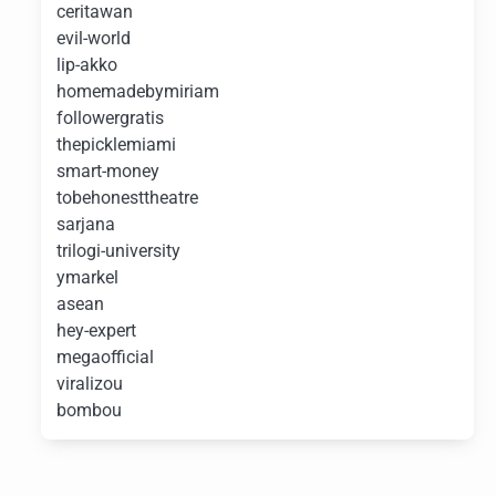
ceritawan
evil-world
lip-akko
homemadebymiriam
followergratis
thepicklemiami
smart-money
tobehonesttheatre
sarjana
trilogi-university
ymarkel
asean
hey-expert
megaofficial
viralizou
bombou