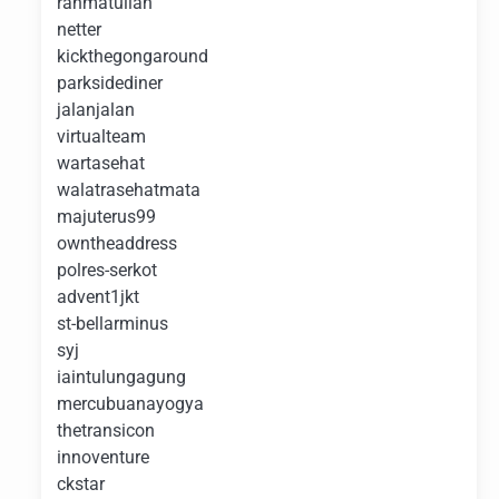
rahmatullah
netter
kickthegongaround
parksidediner
jalanjalan
virtualteam
wartasehat
walatrasehatmata
majuterus99
owntheaddress
polres-serkot
advent1jkt
st-bellarminus
syj
iaintulungagung
mercubuanayogya
thetransicon
innoventure
ckstar