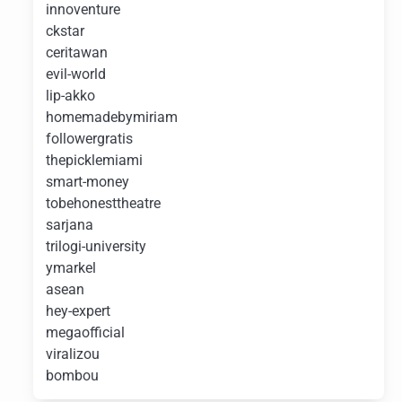
innoventure
ckstar
ceritawan
evil-world
lip-akko
homemadebymiriam
followergratis
thepicklemiami
smart-money
tobehonesttheatre
sarjana
trilogi-university
ymarkel
asean
hey-expert
megaofficial
viralizou
bombou