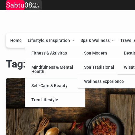
Skip
Sabtu
08
Agu
2026
to
content
Home
Lifestyle & Inspiration
Spa & Wellness
Travel 
Fitness & Aktivitas
Spa Modern
Desti
Tag:
Restoran Jakarta
Mindfulness & Mental
Spa Tradisional
Wisat
Health
Wellness Experience
Self-Care & Beauty
Tren Lifestyle