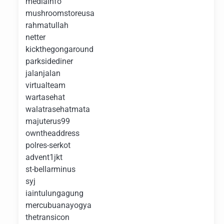
mediainfo
mushroomstoreusa
rahmatullah
netter
kickthegongaround
parksidediner
jalanjalan
virtualteam
wartasehat
walatrasehatmata
majuterus99
owntheaddress
polres-serkot
advent1jkt
st-bellarminus
syj
iaintulungagung
mercubuanayogya
thetransicon