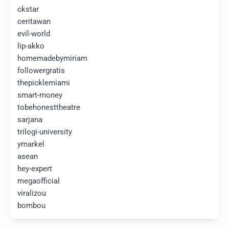
ckstar
ceritawan
evil-world
lip-akko
homemadebymiriam
followergratis
thepicklemiami
smart-money
tobehonesttheatre
sarjana
trilogi-university
ymarkel
asean
hey-expert
megaofficial
viralizou
bombou