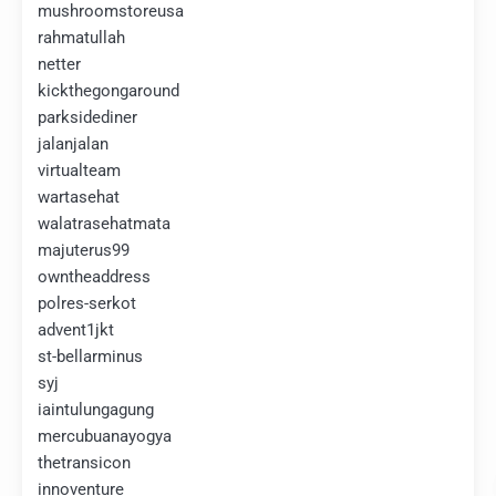
mushroomstoreusa
rahmatullah
netter
kickthegongaround
parksidediner
jalanjalan
virtualteam
wartasehat
walatrasehatmata
majuterus99
owntheaddress
polres-serkot
advent1jkt
st-bellarminus
syj
iaintulungagung
mercubuanayogya
thetransicon
innoventure