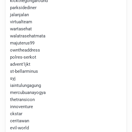
kickthegongaround
parksidediner
jalanjalan
virtualteam
wartasehat
walatrasehatmata
majuterus99
owntheaddress
polres-serkot
advent1jkt
st-bellarminus
syj
iaintulungagung
mercubuanayogya
thetransicon
innoventure
ckstar
ceritawan
evil-world