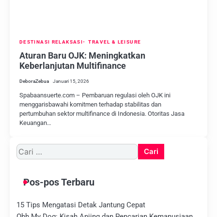
DESTINASI RELAKSASI
TRAVEL & LEISURE
Aturan Baru OJK: Meningkatkan
Keberlanjutan Multifinance
DeboraZebua
Januari 15, 2026
Spabaansuerte.com – Pembaruan regulasi oleh OJK ini
menggarisbawahi komitmen terhadap stabilitas dan
pertumbuhan sektor multifinance di Indonesia. Otoritas Jasa
Keuangan…
Cari
untuk:
Pos-pos Terbaru
15 Tips Mengatasi Detak Jantung Cepat
Ohh My Dog: Kisah Anjing dan Pencarian Kemanusiaan