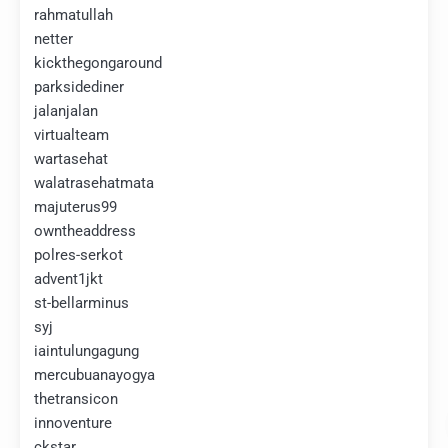
rahmatullah
netter
kickthegongaround
parksidediner
jalanjalan
virtualteam
wartasehat
walatrasehatmata
majuterus99
owntheaddress
polres-serkot
advent1jkt
st-bellarminus
syj
iaintulungagung
mercubuanayogya
thetransicon
innoventure
ckstar