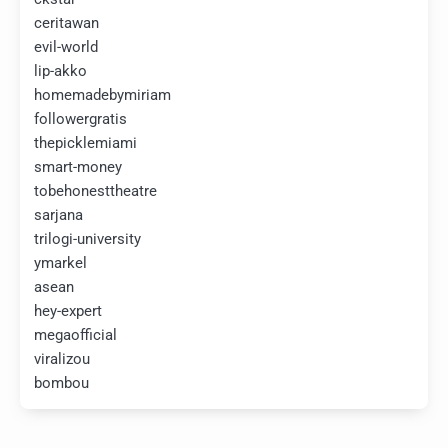
ceritawan
evil-world
lip-akko
homemadebymiriam
followergratis
thepicklemiami
smart-money
tobehonesttheatre
sarjana
trilogi-university
ymarkel
asean
hey-expert
megaofficial
viralizou
bombou