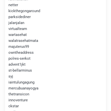
netter
kickthegongaround
parksidediner
jalanjalan
virtualteam
wartasehat
walatrasehatmata
majuterus99
owntheaddress
polres-serkot
advent1jkt
st-bellarminus
syj
iaintulungagung
mercubuanayogya
thetransicon
innoventure
ckstar