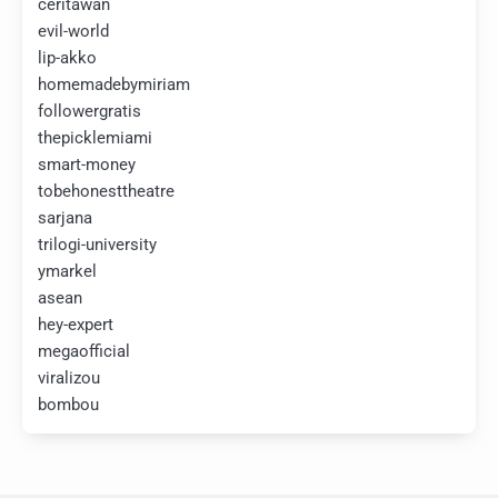
ceritawan
evil-world
lip-akko
homemadebymiriam
followergratis
thepicklemiami
smart-money
tobehonesttheatre
sarjana
trilogi-university
ymarkel
asean
hey-expert
megaofficial
viralizou
bombou