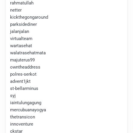
rahmatullah
netter
kickthegongaround
parksidediner
jalanjalan
virtualteam
wartasehat
walatrasehatmata
majuterus99
owntheaddress
polres-serkot
advent1jkt
st-bellarminus
syj
iaintulungagung
mercubuanayogya
thetransicon
innoventure
ckstar