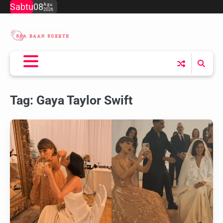
Skip
Sabtu
08
Agu
2026
to
content
Tag:
Gaya Taylor Swift