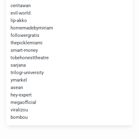
ceritawan
evil-world
lip-akko
homemadebymiriam
followergratis
thepicklemiami
smart-money
tobehonesttheatre
sarjana
trilogi-university
ymarkel
asean
hey-expert
megaofficial
viralizou
bombou