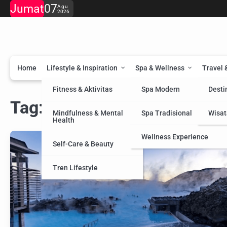
Skip
Jumat
07
Agu
2026
to
content
Home
Lifestyle & Inspiration
Spa & Wellness
Travel 
Fitness & Aktivitas
Spa Modern
Desti
Tag:
erupsi gunung
Mindfulness & Mental
Spa Tradisional
Wisat
Health
Wellness Experience
Self-Care & Beauty
Tren Lifestyle