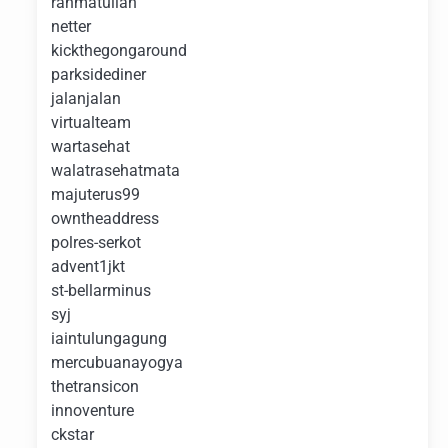
rahmatullah
netter
kickthegongaround
parksidediner
jalanjalan
virtualteam
wartasehat
walatrasehatmata
majuterus99
owntheaddress
polres-serkot
advent1jkt
st-bellarminus
syj
iaintulungagung
mercubuanayogya
thetransicon
innoventure
ckstar