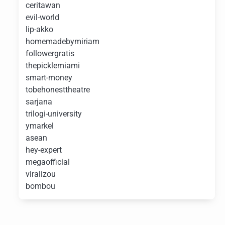
ceritawan
evil-world
lip-akko
homemadebymiriam
followergratis
thepicklemiami
smart-money
tobehonesttheatre
sarjana
trilogi-university
ymarkel
asean
hey-expert
megaofficial
viralizou
bombou