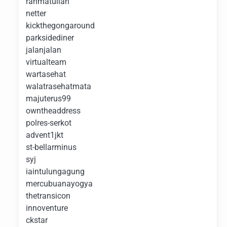
rahmatullah
netter
kickthegongaround
parksidediner
jalanjalan
virtualteam
wartasehat
walatrasehatmata
majuterus99
owntheaddress
polres-serkot
advent1jkt
st-bellarminus
syj
iaintulungagung
mercubuanayogya
thetransicon
innoventure
ckstar