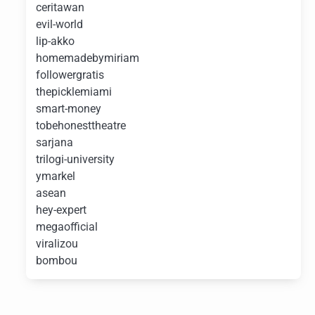
ceritawan
evil-world
lip-akko
homemadebymiriam
followergratis
thepicklemiami
smart-money
tobehonesttheatre
sarjana
trilogi-university
ymarkel
asean
hey-expert
megaofficial
viralizou
bombou