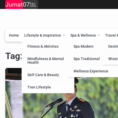
Skip
Jumat
07
Agu
2026
to
content
Home
Lifestyle & Inspiration
Spa & Wellness
Travel 
Fitness & Aktivitas
Spa Modern
Desti
Tag:
Bea Cukai
Mindfulness & Mental
Spa Tradisional
Wisat
Health
Wellness Experience
Self-Care & Beauty
Tren Lifestyle