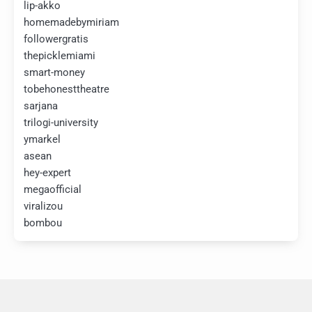
lip-akko
homemadebymiriam
followergratis
thepicklemiami
smart-money
tobehonesttheatre
sarjana
trilogi-university
ymarkel
asean
hey-expert
megaofficial
viralizou
bombou