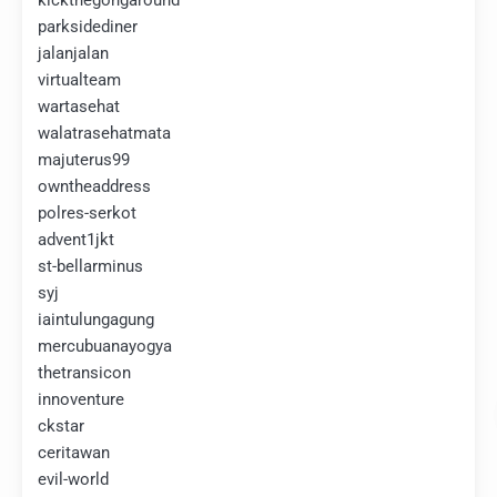
kickthegongaround
parksidediner
jalanjalan
virtualteam
wartasehat
walatrasehatmata
majuterus99
owntheaddress
polres-serkot
advent1jkt
st-bellarminus
syj
iaintulungagung
mercubuanayogya
thetransicon
innoventure
ckstar
ceritawan
evil-world