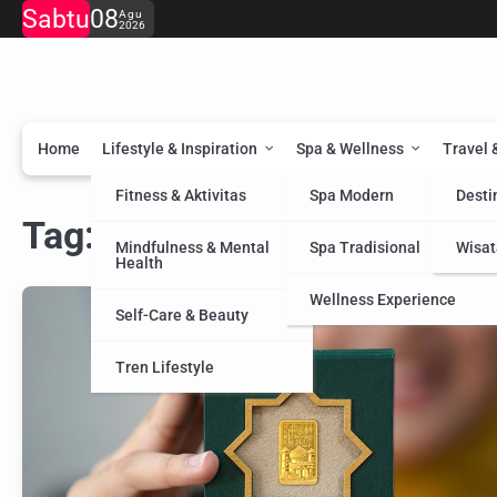
Skip
Sabtu
08
Agu
2026
to
content
Home
Lifestyle & Inspiration
Spa & Wellness
Travel 
Fitness & Aktivitas
Spa Modern
Desti
Tag:
Antam
Mindfulness & Mental
Spa Tradisional
Wisat
Health
Wellness Experience
Self-Care & Beauty
Tren Lifestyle