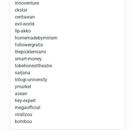
innoventure
ckstar
ceritawan
evil-world
lip-akko
homemadebymiriam
followergratis
thepicklemiami
smart-money
tobehonesttheatre
sarjana
trilogi-university
ymarkel
asean
hey-expert
megaofficial
viralizou
bombou