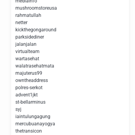
mediainfo
mushroomstoreusa
rahmatullah
netter
kickthegongaround
parksidediner
jalanjalan
virtualteam
wartasehat
walatrasehatmata
majuterus99
owntheaddress
polres-serkot
advent1jkt
st-bellarminus
syj
iaintulungagung
mercubuanayogya
thetransicon